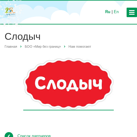
Ru
|
En
Слодыч
Главная
БОО «Мир без границ»
Нам помогают
Список партнеров